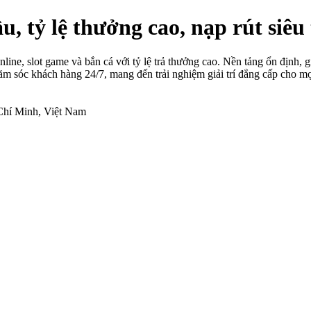
, tỷ lệ thưởng cao, nạp rút siêu 
nline, slot game và bắn cá với tỷ lệ trả thưởng cao. Nền tảng ổn định,
 sóc khách hàng 24/7, mang đến trải nghiệm giải trí đẳng cấp cho mọ
Chí Minh, Việt Nam