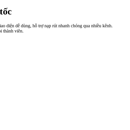
tốc
 giao diện dễ dùng, hỗ trợ nạp rút nhanh chóng qua nhiều kênh.
i thành viên.